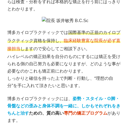
らは検査・分析をすれば本格的な矯正を行う前にはっきり
とわかります。
博多カイロプラクティックでは
国際基準の正規のカイロプ
ラクティック資格を保持し、
臨床経験豊富な院長が必ず直
接担当
します
ので安心してご相談下さい。
ハイレベルの矯正効果を自分のものにするには矯正を受け
られる側の自己努力も必要になりますが、どのような事が
必要なのかこれも矯正前にわかります。
しっかりと確信を持った上で判断・行動し、“理想の自
分”を手に入れて頂きたいと思います。
博多カイロプラクティックには、
姿勢・スタイル・O脚・
骨盤などの歪みと身体不調を一緒に、しかもそれぞれをき
ちんと治す
ための、質の高い
専門の矯正プログラム
があり
ます。