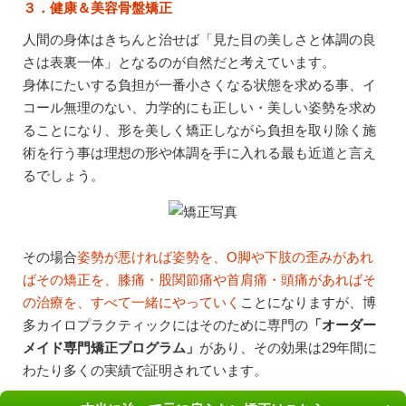
３．健康＆美容骨盤矯正
人間の身体はきちんと治せば「見た目の美しさと体調の良
さは表裏一体」となるのが自然だと考えています。
身体にたいする負担が一番小さくなる状態を求める事、イ
コール無理のない、力学的にも正しい・美しい姿勢を求め
ることになり、形を美しく矯正しながら負担を取り除く施
術を行う事は理想の形や体調を手に入れる最も近道と言え
るでしょう。
その場合
姿勢が悪ければ姿勢を、O脚や下肢の歪みがあれ
ばその矯正を、膝痛・股関節痛や首肩痛・頭痛があればそ
の治療を、すべて一緒にやっていく
ことになりますが、博
多カイロプラクティックにはそのために専門の
「オーダー
メイド専門矯正プログラム」
があり、その効果は29年間に
わたり多くの実績で証明されています。