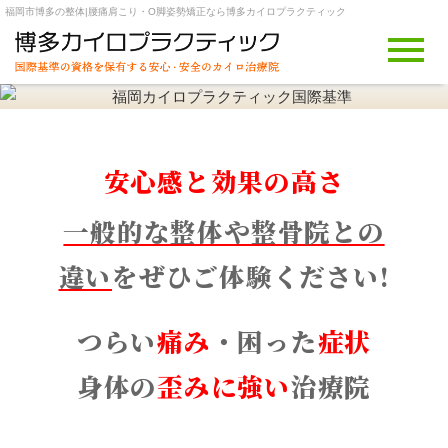
福岡市博多の整体|腰痛肩こり・O脚姿勢矯正なら博多カイロプラクティック
安心感と効果の高さ
一般的な整体や整骨院との
違い
をぜひご体験ください!
つらい
痛み
・困った
症状
身体の
歪みに強い
治療院